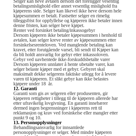
Selger kan heve avtalen dersom det foreligger vesentlig
betalingsmislighold eller annet vesentlig mislighold fra
kjøperens side. Selger kan likevel ikke heve dersom hele
kjøpesummen er betalt. Fastsetter selger en rimelig
tilleggsfrist for oppfyllelse og kjøperen ikke betaler innen
denne fristen, kan selger heve kjøpet.
Renter ved forsinket betaling/inkassogebyr
Dersom kjøperen ikke betaler kjøpesummen i henhold til
avtalen, kan selger kreve renter av kjøpesummen etter
forsinkelsesrenteloven. Ved manglende betaling kan
kravet, etter forutgående varsel, bli sendt til Kjøper kan
da bli holdt ansvarlig for gebyr etter inkassoloven.
Gebyr ved uavhentede ikke-forskuddsbetalte varer
Dersom kjøperen unnlater å hente ubetalte varer, kan
selger belaste kjøper med et gebyr. Gebyret skal
maksimalt dekke selgerens faktiske utlegg for å levere
varen til kjøperen. Et slikt gebyr kan ikke belastes
kjøpere under 18 år.
12. Garanti
Garanti som gis av selgeren eller produsenten, gir
kjøperen rettigheter i tillegg til de kjøperen allerede har
etter ufravikelig lovgivning. En garanti innebærer
dermed ingen begrensninger i kjøperens rett til
reklamasjon og krav ved forsinkelse eller mangler etter
punkt 9 og 10.
13. Personopplysninger
Behandlingsansvarlig for innsamlede
personopplysninger er selger. Med mindre kjøperen