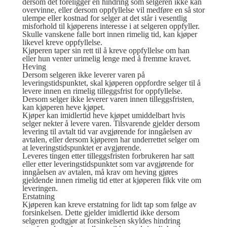
dersom det foreligger en hindring som selgeren ikke kan
overvinne, eller dersom oppfyllelse vil medføre en så stor
ulempe eller kostnad for selger at det står i vesentlig
misforhold til kjøperens interesse i at selgeren oppfyller.
Skulle vanskene falle bort innen rimelig tid, kan kjøper
likevel kreve oppfyllelse.
Kjøperen taper sin rett til å kreve oppfyllelse om han
eller hun venter urimelig lenge med å fremme kravet.
Heving
Dersom selgeren ikke leverer varen på
leveringstidspunktet, skal kjøperen oppfordre selger til å
levere innen en rimelig tilleggsfrist for oppfyllelse.
Dersom selger ikke leverer varen innen tilleggsfristen,
kan kjøperen heve kjøpet.
Kjøper kan imidlertid heve kjøpet umiddelbart hvis
selger nekter å levere varen. Tilsvarende gjelder dersom
levering til avtalt tid var avgjørende for inngåelsen av
avtalen, eller dersom kjøperen har underrettet selger om
at leveringstidspunktet er avgjørende.
Leveres tingen etter tilleggsfristen forbrukeren har satt
eller etter leveringstidspunktet som var avgjørende for
inngåelsen av avtalen, må krav om heving gjøres
gjeldende innen rimelig tid etter at kjøperen fikk vite om
leveringen.
Erstatning
Kjøperen kan kreve erstatning for lidt tap som følge av
forsinkelsen. Dette gjelder imidlertid ikke dersom
selgeren godtgjør at forsinkelsen skyldes hindring