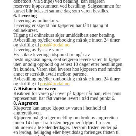
debetkort (via Stripe) ved betaling, kan selgeren
reservere kjøpesummen ved bestilling. Salgssummen for
kurset blir belastet samme dag som varen bestilles.
6. Levering
Levering av onlinekurs:
Levering er skjedd når kjøperen har fått tilgang til
onlinekurset.
Tilgang til onlinekurs skjer umiddelbart etter betaling.
Avbestilling og/eller ombooking må skje innen 24 timer
og skriftlig til
post@trodal.no
Levering av fysiske varer:
Hvis ikke leveringstidspunkt fremgår av
bestillingsløsningen, skal selgeren levere varen til kjøper
uten unødig opphold og senest 10 dager etter bestillingen
fra kunden. Varen skal leveres hos kjøperen med mindre
annet er særskilt avtalt mellom partene.
Avbestilling og/eller ombooking må skje innen 24 timer
og skriftlig til
post@trodal.no
7. Risikoen for varen
Risikoen for varen går over på kjøper når han, eller hans
representant, har fått varene levert i tråd med punkt 6.
8. Angrerett
Kjøperen kan angre kjøpet av varen i henhold til
angrerettloven.
Kjøperen må gi selger melding om bruk av angreretten
innen 14 dager fra fristen begynner å løpe. I fristen
inkluderes alle kalenderdager. Dersom fristen ender på
en lørdag, helligdag eller høytidsdag forlenges fristen til