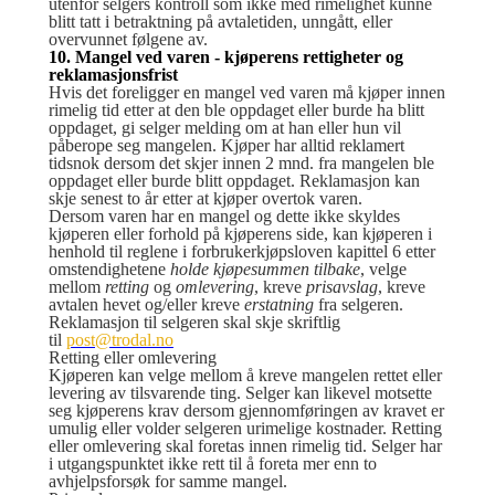
utenfor selgers kontroll som ikke med rimelighet kunne
blitt tatt i betraktning på avtaletiden, unngått, eller
overvunnet følgene av.
10. Mangel ved varen - kjøperens rettigheter og
reklamasjonsfrist
Hvis det foreligger en mangel ved varen må kjøper innen
rimelig tid etter at den ble oppdaget eller burde ha blitt
oppdaget, gi selger melding om at han eller hun vil
påberope seg mangelen. Kjøper har alltid reklamert
tidsnok dersom det skjer innen 2 mnd. fra mangelen ble
oppdaget eller burde blitt oppdaget. Reklamasjon kan
skje senest to år etter at kjøper overtok varen.
Dersom varen har en mangel og dette ikke skyldes
kjøperen eller forhold på kjøperens side, kan kjøperen i
henhold til reglene i forbrukerkjøpsloven kapittel 6 etter
omstendighetene
holde kjøpesummen tilbake
, velge
mellom
retting
og
omlevering
, kreve
prisavslag
, kreve
avtalen hevet og/eller kreve
erstatning
fra selgeren.
Reklamasjon til selgeren skal skje skriftlig
til
post@trodal.no
Retting eller omlevering
Kjøperen kan velge mellom å kreve mangelen rettet eller
levering av tilsvarende ting. Selger kan likevel motsette
seg kjøperens krav dersom gjennomføringen av kravet er
umulig eller volder selgeren urimelige kostnader. Retting
eller omlevering skal foretas innen rimelig tid. Selger har
i utgangspunktet ikke rett til å foreta mer enn to
avhjelpsforsøk for samme mangel.