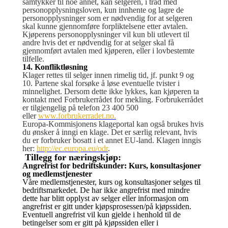
samtykker til noe annet, kan selgeren, i tråd med
personopplysningsloven, kun innhente og lagre de
personopplysninger som er nødvendig for at selgeren
skal kunne gjennomføre forpliktelsene etter avtalen.
Kjøperens personopplysninger vil kun bli utlevert til
andre hvis det er nødvendig for at selger skal få
gjennomført avtalen med kjøperen, eller i lovbestemte
tilfelle.
14. Konfliktløsning
Klager rettes til selger innen rimelig tid, jf. punkt 9 og
10. Partene skal forsøke å løse eventuelle tvister i
minnelighet. Dersom dette ikke lykkes, kan kjøperen ta
kontakt med Forbrukerrådet for mekling. Forbrukerrådet
er tilgjengelig på telefon 23 400 500
eller
www.forbrukerradet.no.
Europa-Kommisjonens klageportal kan også brukes hvis
du ønsker å inngi en klage. Det er særlig relevant, hvis
du er forbruker bosatt i et annet EU-land. Klagen inngis
her:
http://ec.europa.eu/odr
.
Tillegg for næringskjøp:
Angrefrist for bedriftskunder: Kurs, konsultasjoner
og medlemstjenester
Våre medlemstjenester, kurs og konsultasjoner selges til
bedriftsmarkedet. De har ikke angrefrist med mindre
dette har blitt opplyst av selger eller informasjon om
angrefrist er gitt under kjøpsprosessen/på kjøpssiden.
Eventuell angrefrist vil kun gjelde i henhold til de
betingelser som er gitt på kjøpssiden eller i