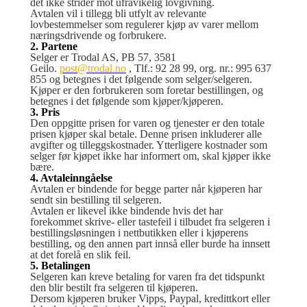
det ikke strider mot ufravikelig lovgivning.
Avtalen vil i tillegg bli utfylt av relevante
lovbestemmelser som regulerer kjøp av varer mellom
næringsdrivende og forbrukere.
2. Partene
Selger er Trodal AS, PB 57, 3581
Geilo.
post@trodal.no
, Tlf.: 92 28 99, org. nr.: 995 637
855 og betegnes i det følgende som selger/selgeren.
Kjøper er den forbrukeren som foretar bestillingen, og
betegnes i det følgende som kjøper/kjøperen.
3. Pris
Den oppgitte prisen for varen og tjenester er den totale
prisen kjøper skal betale. Denne prisen inkluderer alle
avgifter og tilleggskostnader. Ytterligere kostnader som
selger før kjøpet ikke har informert om, skal kjøper ikke
bære.
4. Avtaleinngåelse
Avtalen er bindende for begge parter når kjøperen har
sendt sin bestilling til selgeren.
Avtalen er likevel ikke bindende hvis det har
forekommet skrive- eller tastefeil i tilbudet fra selgeren i
bestillingsløsningen i nettbutikken eller i kjøperens
bestilling, og den annen part innså eller burde ha innsett
at det forelå en slik feil.
5. Betalingen
Selgeren kan kreve betaling for varen fra det tidspunkt
den blir bestilt fra selgeren til kjøperen.
Dersom kjøperen bruker Vipps, Paypal, kredittkort eller