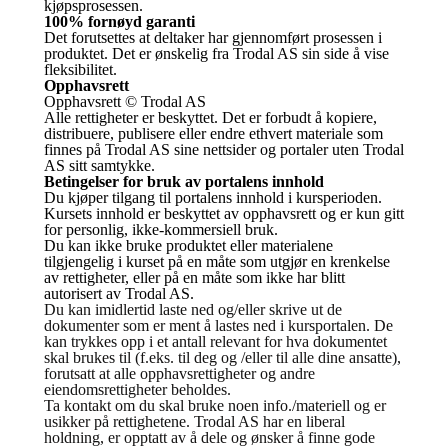
kjøpsprosessen.
100% fornøyd garanti
Det forutsettes at deltaker har gjennomført prosessen i
produktet. Det er ønskelig fra Trodal AS sin side å vise
fleksibilitet.
Opphavsrett
Opphavsrett © Trodal AS
Alle rettigheter er beskyttet. Det er forbudt å kopiere,
distribuere, publisere eller endre ethvert materiale som
finnes på Trodal AS sine nettsider og portaler uten Trodal
AS sitt samtykke.
Betingelser for bruk av portalens innhold
Du kjøper tilgang til portalens innhold i kursperioden.
Kursets innhold er beskyttet av opphavsrett og er kun gitt
for personlig, ikke-kommersiell bruk.
Du kan ikke bruke produktet eller materialene
tilgjengelig i kurset på en måte som utgjør en krenkelse
av rettigheter, eller på en måte som ikke har blitt
autorisert av Trodal AS.
Du kan imidlertid laste ned og/eller skrive ut de
dokumenter som er ment å lastes ned i kursportalen. De
kan trykkes opp i et antall relevant for hva dokumentet
skal brukes til (f.eks. til deg og /eller til alle dine ansatte),
forutsatt at alle opphavsrettigheter og andre
eiendomsrettigheter beholdes.
Ta kontakt om du skal bruke noen info./materiell og er
usikker på rettighetene. Trodal AS har en liberal
holdning, er opptatt av å dele og ønsker å finne gode