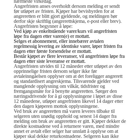
nærmeste virkedag.
Angrefristen anses overholdt dersom melding er sendt
før utløpet av fristen. Kjøper har bevisbyrden for at
angreretten er blitt gjort gjeldende, og meldingen bør
derfor skje skriftlig (angrerettskjema, e-post eller brev).
Angrefristen begynner å løpe:
Ved kjøp av enkeltstående varer/kurs vil angrefristen
løpe fra dagen etter varen(e) er mottatt.
Selges et abonnement, eller innebærer avtalen
regelmessig levering av identiske varer, løper fristen fra
dagen etter første forsendelse er mottatt.
Består kjøpet av flere leveranser, vil angrefristen løpe fra
dagen etter siste leveranse er mottatt.
Angrefristen utvides til 12 måneder etter utløpet av den
opprinnelige fristen dersom selger ikke før
avtaleinngåelsen opplyser om at det foreligger angrerett
og standardisert angreskjema. Tilsvarende gjelder ved
manglende opplysning om vilkår, tidsfrister og
fremgangsmåte for å benytte angreretten. Sørger den
næringsdrivende for å gi opplysningene i løpet av disse
12 månedene, utløper angrefristen likevel 14 dager etter
den dagen kjøperen mottok opplysningene.
Ved bruk av angreretten må varen leveres tilbake til
selgeren uten unødig opphold og senest 14 dager fra
melding om bruk av angreretten er gitt. Kjøper dekker de
direkte kostnadene ved å returnere varen, med mindre
annet er avtalt eller selger har unnlatt å opplyse om at
kjøper skal dekke returkostnadene. Selgeren kan ikke