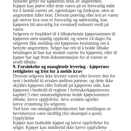
fastsette gebyr for kjøperens bruk av angreretten.
Kjøper kan prøve eller teste varen på en forsvarlig måte
for å fastslå varens art, egenskaper og funksjon, uten at
angreretten faller bort. Dersom prøving eller test av varen
går utover hva som er forsvarlig og nødvendig, kan
kjøperen bli ansvarlig for eventuell redusert verdi på
varen.
Selgeren er forpliktet til å tilbakebetale kjøpesummen til
kjøperen uten unødig opphold, og senest 14 dager fra
selgeren fikk melding om kjøperens beslutning om å
benytte angreretten. Selger har rett til å holde tilbake
betalingen til han har mottatt varene fra kjøperen, eller til
kjøper har lagt frem dokumentasjon for at varene er
sendt tilbake.
9. Forsinkelse og manglende levering - kjøpernes
rettigheter og frist for å melde krav
Dersom selgeren ikke leverer varen eller leverer den for
sent i henhold til avtalen mellom partene, og dette ikke
skyldes kjøperen eller forhold på kjøperens side, kan
kjøperen i henhold til reglene i forbrukerkjøpslovens
kapittel 5 etter omstendighetene
holde kjøpesummen
tilbake
, kreve
oppfyllelse
,
heve
avtalen og/eller
kreve
erstatning
fra selgeren.
Ved krav om misligholdsbeføyelser bør meldingen av
bevishensyn være skriftlig (for eksempel e-post).
Oppfyllelse
Kjøper kan fastholde kjøpet og kreve oppfyllelse fra
selger. Kjøper kan imidlertid ikke kreve oppfyllelse