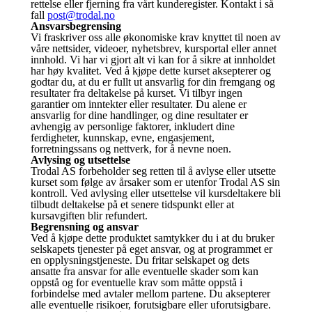
rettelse eller fjerning fra vårt kunderegister. Kontakt i så
fall
post@trodal.no
Ansvarsbegrensing
Vi fraskriver oss alle økonomiske krav knyttet til noen av
våre nettsider, videoer, nyhetsbrev, kursportal eller annet
innhold. Vi har vi gjort alt vi kan for å sikre at innholdet
har høy kvalitet. Ved å kjøpe dette kurset aksepterer og
godtar du, at du er fullt ut ansvarlig for din fremgang og
resultater fra deltakelse på kurset. Vi tilbyr ingen
garantier om inntekter eller resultater. Du alene er
ansvarlig for dine handlinger, og dine resultater er
avhengig av personlige faktorer, inkludert dine
ferdigheter, kunnskap, evne, engasjement,
forretningssans og nettverk, for å nevne noen.
Avlysing og utsettelse
Trodal AS forbeholder seg retten til å avlyse eller utsette
kurset som følge av årsaker som er utenfor Trodal AS sin
kontroll. Ved avlysing eller utsettelse vil kursdeltakere bli
tilbudt deltakelse på et senere tidspunkt eller at
kursavgiften blir refundert.
Begrensning og ansvar
Ved å kjøpe dette produktet samtykker du i at du bruker
selskapets tjenester på eget ansvar, og at programmet er
en opplysningstjeneste. Du fritar selskapet og dets
ansatte fra ansvar for alle eventuelle skader som kan
oppstå og for eventuelle krav som måtte oppstå i
forbindelse med avtaler mellom partene. Du aksepterer
alle eventuelle risikoer, forutsigbare eller uforutsigbare.