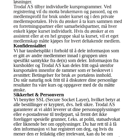
løsninger.
Trodal AS tilbyr individuelle kursprogrammer. Ved
registrering vil du motta brukernavn og passord, og en
medlemsprofil for bruk under kurset og i den private
medlemsportalen. Hvis du ønsker å ta kurs sammen med
en forretningspartner eller samarbeidspartner, må hver
enkelt kjøpe kurset individuelt. Hvis du ønsker at en
assistent eller at en hel gruppe skal ta kurset, vil et eget
medlemskap måtte kjøpes for hvert deltakende medlem.
Konfidensialitet
Vi har taushetsplikt i forhold til å dele informasjon som
er gitt av andre medlemmer innad i gruppen uten
spesifikt samtykke fra de(n) som deler. Informasjon fra
kursholder og Trodal AS kan deles fritt også utenfor
kursportalen innenfor de rammer som er beskrevet i
avsnittet: Betingelser for bruk av portalens innhold.
Du står naturlig nok fritt til å diskutere dine personlige
resultater fra våre kurs og oppgaver med de du måtte
ønske.
Sikkerhet & Personvern
Vi benytter SSL (Secure Socket Layer), hvilket betyr at
alle bestillinger er kryptert, dvs. helt sikre. Trodal AS
garanterer at vi aldri leverer ut dine personopplysninger
eller e-postadresse til tredjepart, så fremt det ikke
foreligger spesielle grunner, f.eks. at politi, statsadvokat
eller liknende ber om opplysninger. Du har rett til å få
den informasjon vi har registrert om deg, og hvis du
mener den er feilaktig eller irrelevant, kan du be om