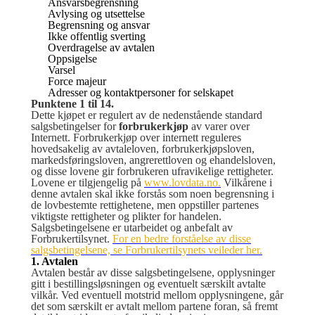
Ansvarsbegrensning
Avlysing og utsettelse
Begrensning og ansvar
Ikke offentlig sverting
Overdragelse av avtalen
Oppsigelse
Varsel
Force majeur
Adresser og kontaktpersoner for selskapet
Punktene 1 til 14.
Dette kjøpet er regulert av de nedenstående standard
salgsbetingelser for
forbrukerkjøp
av varer over
Internett. Forbrukerkjøp over internett reguleres
hovedsakelig av avtaleloven, forbrukerkjøpsloven,
markedsføringsloven, angrerettloven og ehandelsloven,
og disse lovene gir forbrukeren ufravikelige rettigheter.
Lovene er tilgjengelig på
www.lovdata.no.
Vilkårene i
denne avtalen skal ikke forstås som noen begrensning i
de lovbestemte rettighetene, men oppstiller partenes
viktigste rettigheter og plikter for handelen.
Salgsbetingelsene er utarbeidet og anbefalt av
Forbrukertilsynet.
For en bedre forståelse av disse
salgsbetingelsene, se Forbrukertilsynets veileder her.
1. Avtalen
Avtalen består av disse salgsbetingelsene, opplysninger
gitt i bestillingsløsningen og eventuelt særskilt avtalte
vilkår. Ved eventuell motstrid mellom opplysningene, går
det som særskilt er avtalt mellom partene foran, så fremt