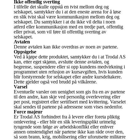
Ikke offentlig sverting
I tilfelle det skulle oppstå en tvist mellom deg og
selskapet, samtykker du i at den eneste arena for å løse
en slik tvist skal være kommunikasjon mellom deg og
selskapet. Du samtykker i at du ikke vil delta i noen
atferd eller kommunikasjon med en tredje part, offentlig
eller privat, som vil føre til offentlig sverting av
selskapet.
Avtalen
Denne avtalen kan ikke overdras av noen av partene.
Oppsigelse
Ved å kjøpe dette produktet, samtykker du i at Trodal AS
kan, etter eget skjønn, avslutte denne avtalen, og
begrense, suspendere eller si opp kundens medvirkning i
programmet uten refusjon av kursavgiften, hvis kunden
blir forstyrrende for selskapet eller andre kursdeltakere.
Dette gjelder også ved brudd på vilkårene.
Varsel
Eventuelle varsler om uenighet som gis fra en av partene
til den andre, kan skje ved personlig overlevering eller
per post, registrert eller sertifisert med kvittering. Varselet
skal sendes til partene på adressene som vises nedenfor.
Force majeur
Er Trodal AS forhindret fra å levere eller foreta pliktig
omlevering - eller blir en slik leveringsplikt urimelig
tyngende som følge av arbeidskonflikt eller enhver
annen omstendighet når partene ikke kan råde over den,
så som brann, krig, mobilisering eller uforutsette militære