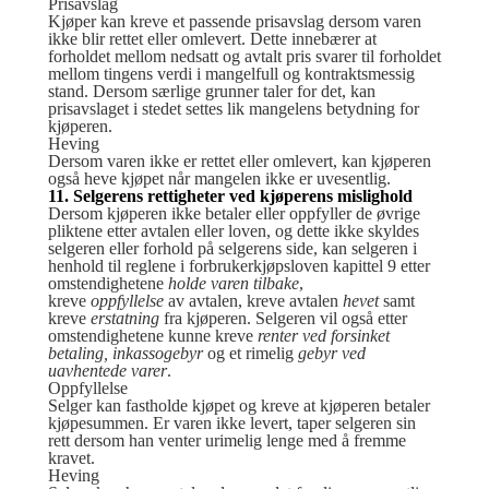
Prisavslag
Kjøper kan kreve et passende prisavslag dersom varen
ikke blir rettet eller omlevert. Dette innebærer at
forholdet mellom nedsatt og avtalt pris svarer til forholdet
mellom tingens verdi i mangelfull og kontraktsmessig
stand. Dersom særlige grunner taler for det, kan
prisavslaget i stedet settes lik mangelens betydning for
kjøperen.
Heving
Dersom varen ikke er rettet eller omlevert, kan kjøperen
også heve kjøpet når mangelen ikke er uvesentlig.
11. Selgerens rettigheter ved kjøperens mislighold
Dersom kjøperen ikke betaler eller oppfyller de øvrige
pliktene etter avtalen eller loven, og dette ikke skyldes
selgeren eller forhold på selgerens side, kan selgeren i
henhold til reglene i forbrukerkjøpsloven kapittel 9 etter
omstendighetene
holde
varen tilbake
,
kreve
oppfyllelse
av avtalen, kreve avtalen
hevet
samt
kreve
erstatning
fra kjøperen. Selgeren vil også etter
omstendighetene kunne kreve
renter ved forsinket
betaling, inkassogebyr
og et rimelig
gebyr ved
uavhentede varer
.
Oppfyllelse
Selger kan fastholde kjøpet og kreve at kjøperen betaler
kjøpesummen. Er varen ikke levert, taper selgeren sin
rett dersom han venter urimelig lenge med å fremme
kravet.
Heving