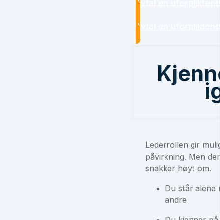
Avtal en uforplikten
Avtal en uforplikten
Kjenn
i
Lederrollen gir mul
påvirkning. Men den
snakker høyt om.
Du står alene
andre
Du kjenner på