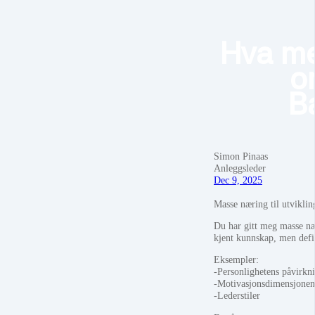
Hva me
o
B
Simon Pinaas
Anleggsleder
Dec 9, 2025
Masse næring til utviklin
Du har gitt meg masse næ
kjent kunnskap, men defin
Eksempler:
-Personlighetens påvirkni
-Motivasjonsdimensjonen
-Lederstiler