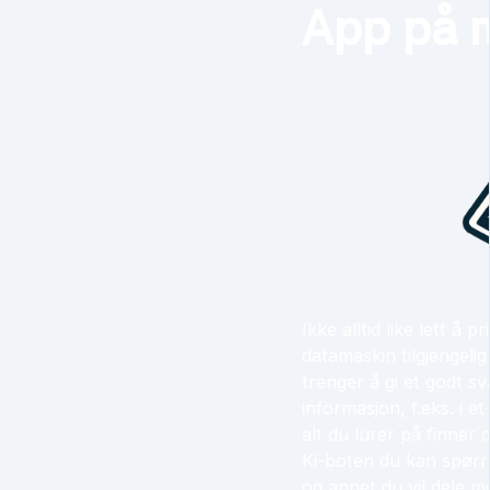
App på 
Ikke alltid like lett å pr
datamaskin tilgjengeli
trenger å gi et godt sv
informasjon, f.eks. i e
alt du lurer på finner
Ki-boten du kan spørre
og annet du vil dele m