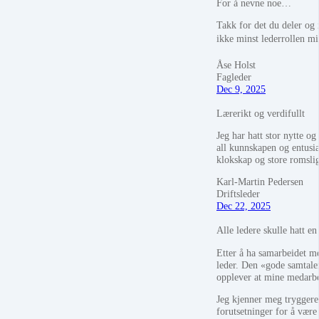
For å nevne noe…
Takk for det du deler og 
ikke minst lederrollen m
Åse Holst
Fagleder
Dec 9, 2025
Lærerikt og verdifullt
Jeg har hatt stor nytte o
all kunnskapen og entusi
klokskap og store romslig
Karl-Martin Pedersen
Driftsleder
Dec 22, 2025
Alle ledere skulle hatt en
Etter å ha samarbeidet me
leder. Den «gode samtalen
opplever at mine medarbei
Jeg kjenner meg tryggere 
forutsetninger for å være