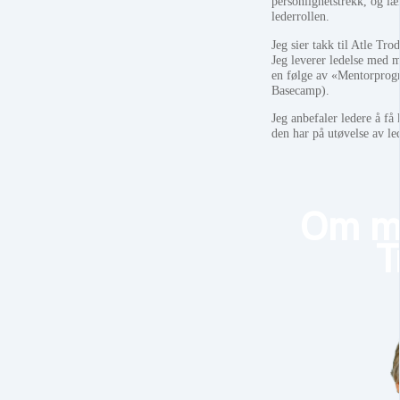
personlighetstrekk, og læ
lederrollen.
Jeg sier takk til Atle Tro
Jeg leverer ledelse med m
en følge av «Mentorprogr
Basecamp).
Jeg anbefaler ledere å få
den har på utøvelse av le
Om me
T