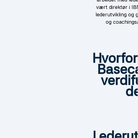
vært direktør i I
lederutvikling og
og coachingsa
Hvorfor
Basec
verdifu
d
Lederut