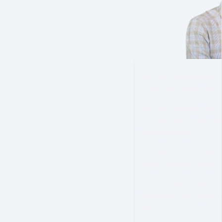
Jeg har jobbet som le
30 år. Har blant annet
Jeg har utviklet over
over 2000 coachingsa
internasjonalt.
Jeg har sett og opple
forventninger faktisk 
Leders Basecamp er 
erfaringen, for ledere
lederrollen, over tid.