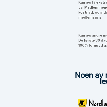
Kan jeg få ekstr
Ja. Medlemmene
kostnad, og indiv
medlemspris
Kan jeg angre 
De første 30 dag
100% fornøyd gar
Noen av
le