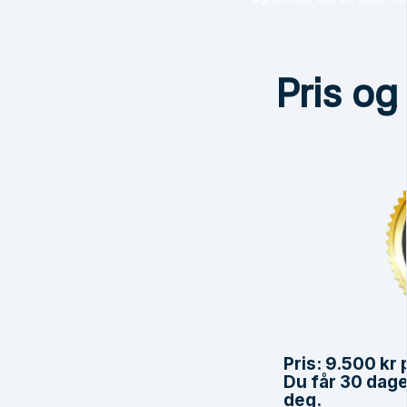
Pris og
Pris: 9.500 kr 
Du får
30 dage
deg.