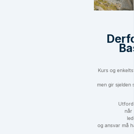
Derf
Ba
Kurs og enkeltst
men gir sjelden 
Utford
når 
led
og ansvar må hå