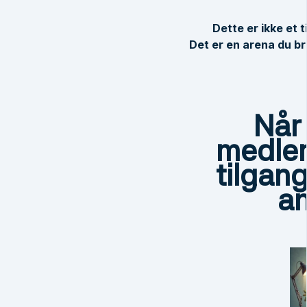
Dette er ikke et t
Det er en arena du b
Når
medle
tilgang
a