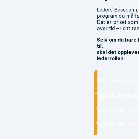
Leders Basecamp e
program du må føl
Det er priset som
over tid – i ditt t
Selv om du bare
til,
skal det oppleve
lederrollen.
Start 30 dager gr
Start 30 dager gr
Avtal en uforplik
Avtal en uforplik