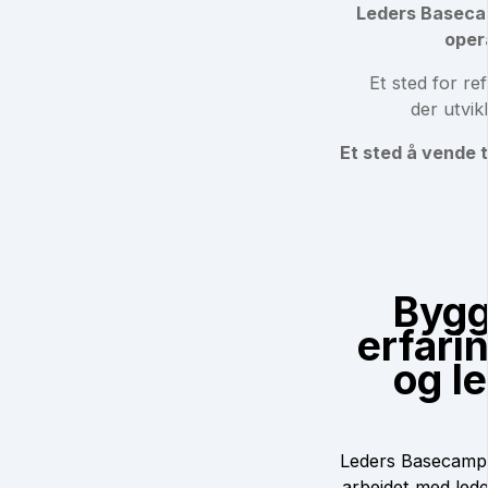
Leders Basecamp
oper
Et sted for ref
der utvikl
Et sted å vende t
Bygg
erfari
og l
Leders Basecamp e
arbeidet med lede