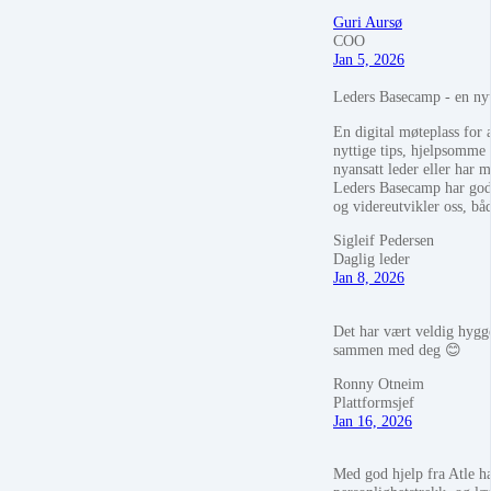
Guri Aursø
COO
Jan 5, 2026
Leders Basecamp - en nyt
En digital møteplass for a
nyttige tips, hjelpsomme 
nyansatt leder eller har m
Leders Basecamp har god t
og videreutvikler oss, b
Sigleif Pedersen
Daglig leder
Jan 8, 2026
Det har vært veldig hygge
sammen med deg 😊
Ronny Otneim
Plattformsjef
Jan 16, 2026
Med god hjelp fra Atle ha