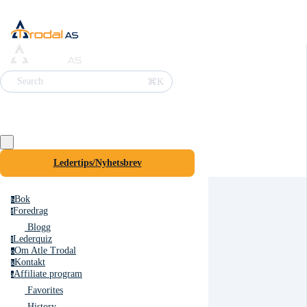
⌘K
Search
Ledertips/Nyhetsbrev
Bok
b
Foredrag
f
Blogg
Lederquiz
l
Om Atle Trodal
o
Kontakt
k
Affiliate program
a
Favorites
History