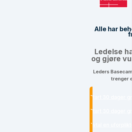
Alle har be
f
Ledelse h
og gjøre v
Leders Basecamp 
trenger 
Start 30 dager gr
Start 30 dager gr
Avtal en uforplik