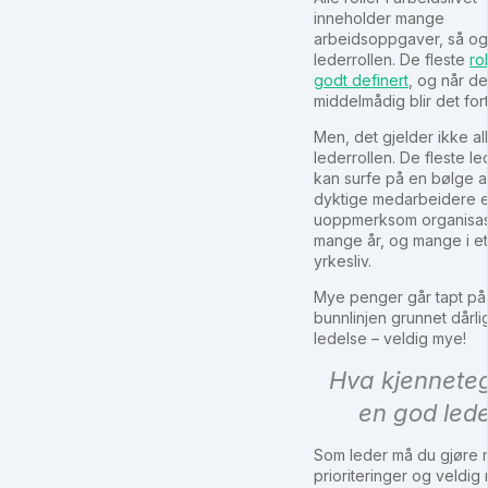
inneholder mange
arbeidsoppgaver, så o
lederrollen. De fleste
ro
godt definert
, og når d
middelmådig blir det fort
Men, det gjelder ikke allt
lederrollen. De fleste l
kan surfe på en bølge 
dyktige medarbeidere e
uoppmerksom organisas
mange år, og mange i et
yrkesliv.
Mye penger går tapt på
bunnlinjen grunnet dårli
ledelse – veldig mye!
Hva kjennete
en god led
Som leder må du gjøre 
prioriteringer og veldi