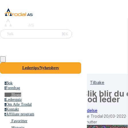
⌘K
Søk
Ledertips/Nyhetsbrev
Tilbake
Bok
b
Foredrag
f
Slik blir du
Blogg
god leder
Lederquiz
l
Om Atle Trodal
o
Kontakt
Ledelse
k
Affiliate program
a
Atle Trodal
·
20/03-2022
·
Favoritter
minutter
Historie