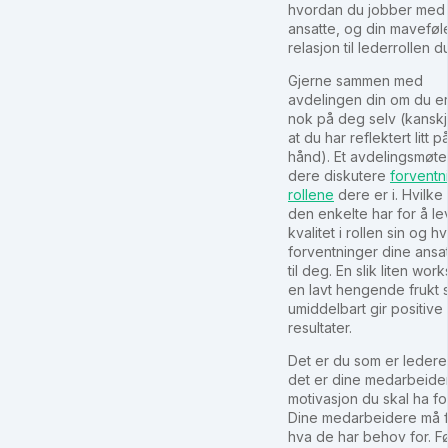
hvordan du jobber med
ansatte, og din maveføle
relasjon til lederrollen d
Gjerne sammen med
avdelingen din om du er
nok på deg selv (kanskj
at du har reflektert litt 
hånd). Et avdelingsmøte
dere diskutere
forventni
rollene
dere er i. Hvilk
den enkelte har for å l
kvalitet i rollen sin og hv
forventninger dine ansat
til deg. En slik liten wor
en lavt hengende frukt
umiddelbart gir positive
resultater.
Det er du som er leder
det er dine medarbeide
motivasjon du skal ha fo
Dine medarbeidere må f
hva de har behov for. Fø