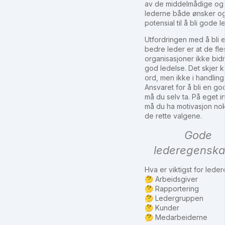
av de middelmådige og 
lederne både ønsker og
potensial til å bli gode l
Utfordringen med å bli 
bedre leder er at de fle
organisasjoner ikke bidra
god ledelse. Det skjer k
ord, men ikke i handling
Ansvaret for å bli en go
må du selv ta. På eget ini
må du ha motivasjon nok 
de rette valgene.
Gode
lederegenska
Hva er viktigst for leder
🤔 Arbeidsgiver
🤔 Rapportering
🤔 Ledergruppen
🤔 Kunder
🤔 Medarbeiderne