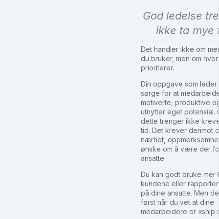
God ledelse tr
ikke ta mye 
Det handler ikke om me
du bruker, men om hvo
prioriterer.
Din oppgave som leder 
sørge for at medarbeid
motiverte, produktive o
utnytter eget potensial.
dette trenger ikke kre
tid. Det krever derimot d
nærhet, oppmerksomhet
ønske om å være der fo
ansatte.
Du kan godt bruke mer t
kundene eller rapporte
på dine ansatte. Men de
først når du vet at dine
medarbeidere er «ship 