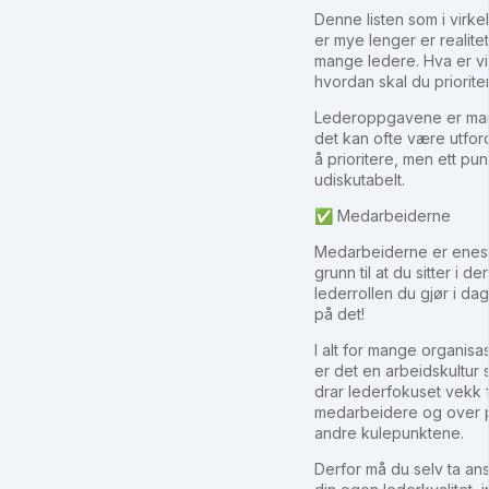
Denne listen som i virke
er mye lenger er realitet
mange ledere. Hva er vik
hvordan skal du priorite
Lederoppgavene er ma
det kan ofte være utfo
å prioritere, men ett pun
udiskutabelt.
✅ Medarbeiderne
Medarbeiderne er enes
grunn til at du sitter i de
lederrollen du gjør i da
på det!
I alt for mange organisa
er det en arbeidskultur
drar lederfokuset vekk 
medarbeidere og over 
andre kulepunktene.
Derfor må du selv ta ans