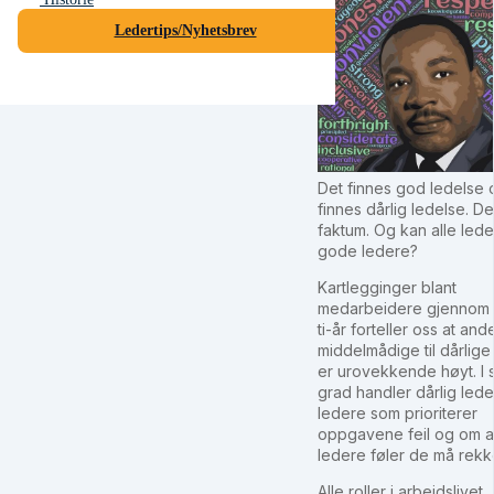
Ledertips/Nyhetsbrev
Det finnes god ledelse 
finnes dårlig ledelse. De
faktum. Og kan alle lede
gode ledere?
Kartlegginger blant
medarbeidere gjennom
ti-år forteller oss at and
middelmådige til dårlige
er urovekkende høyt. I s
grad handler dårlig led
ledere som prioriterer
oppgavene feil og om a
ledere føler de må rekk
Alle roller i arbeidslivet