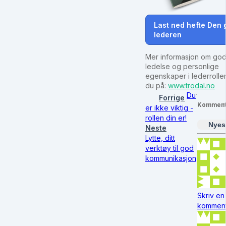
Last ned hefte Den
lederen
Mer informasjon om go
ledelse og personlige
egenskaper i lederrollen
du på:
www.trodal.no
Du
Forrige
Komment
er ikke viktig -
rollen din er!
Nyes
Neste
Lytte, ditt
verktøy til god
kommunikasjon
Skriv en
kommenta