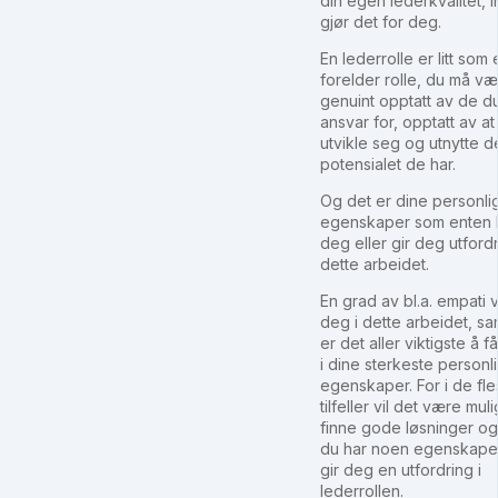
din egen lederkvalitet, 
gjør det for deg.
En lederrolle er litt som 
forelder rolle, du må v
genuint opptatt av de d
ansvar for, opptatt av at
utvikle seg og utnytte d
potensialet de har.
Og det er dine personli
egenskaper som enten 
deg eller gir deg utfordr
dette arbeidet.
En grad av bl.a. empati v
deg i dette arbeidet, sa
er det aller viktigste å f
i dine sterkeste personl
egenskaper. For i de fle
tilfeller vil det være muli
finne gode løsninger o
du har noen egenskape
gir deg en utfordring i
lederrollen.