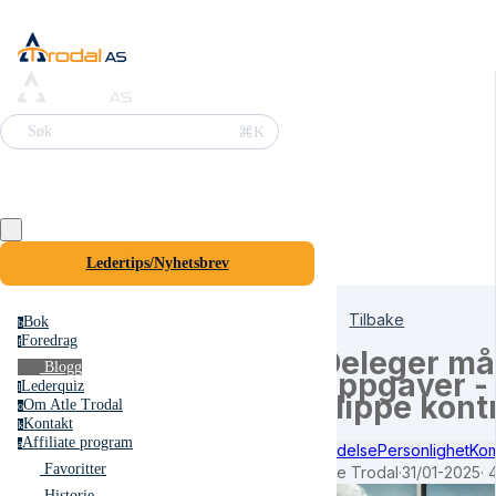
⌘K
Søk
Ledertips/Nyhetsbrev
Tilbake
Bok
b
Foredrag
f
Deleger mål
Blogg
oppgaver -
Lederquiz
l
slippe kont
Om Atle Trodal
o
Kontakt
k
Affiliate program
a
Ledelse
Personlighet
Kom
Favoritter
Atle Trodal
·
31/01-2025
·
4
Historie