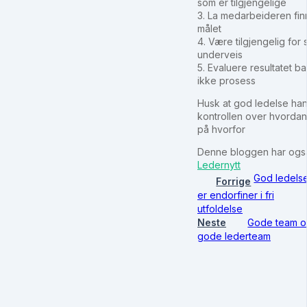
som er tilgjengelige
3. La medarbeideren finn
målet
4. Være tilgjengelig for 
underveis
5. Evaluere resultatet b
ikke prosess
Husk at god ledelse han
kontrollen over hvordan
på hvorfor
Denne bloggen har også 
Ledernytt
God ledels
Forrige
er endorfiner i fri
utfoldelse
Neste
Gode team 
gode lederteam