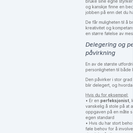
bruke sine egne styrker,
og kanskje finne en bed
jobben på enn det du ha
De får muligheten til å 
kreativitet og kompetans
en større følelse av mes
Delegering og p
påvirkning
En av de største utford
personligheten til både
Den påvirker i stor gr
blir delegert, og hvorda
Hvis du for eksempel:
• Er en
perfeksjonist
,
vanskelig å stole på at 
oppgaven på en måte som
egen standard
• Hvis du har stort beho
føle behov for å involv