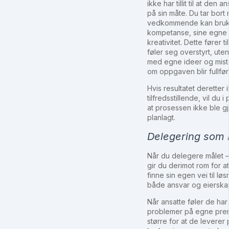
ikke har tillit til at den
på sin måte. Du tar bort 
vedkommende kan bruk
kompetanse, sine egne 
kreativitet. Dette fører 
føler seg overstyrt, uten
med egne ideer og miste
om oppgaven blir fullført
Hvis resultatet deretter 
tilfredsstillende, vil du 
at prosessen ikke ble 
planlagt.
Delegering som 
Når du delegere målet –
gir du derimot rom for 
finne sin egen vei til lø
både ansvar og eierska
Når ansatte føler de har f
problemer på egne prem
større for at de leverer p