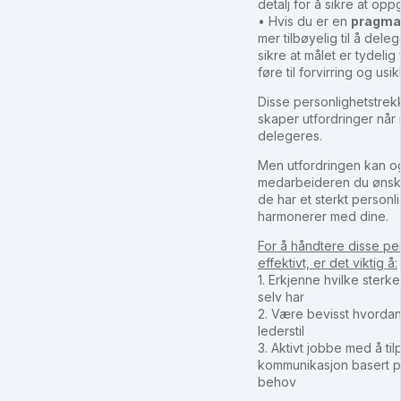
detalj for å sikre at oppg
• Hvis du er en
pragma
mer tilbøyelig til å del
sikre at målet er tydelig
føre til forvirring og usi
Disse personlighetstrek
skaper utfordringer når 
delegeres.
Men utfordringen kan o
medarbeideren du ønsker
de har et sterkt personl
harmonerer med dine.
For å håndtere disse pe
effektivt, er det viktig å:
1. Erkjenne hvilke sterk
selv har
2. Være bevisst hvordan
lederstil
3. Aktivt jobbe med å til
kommunikasjon basert 
behov