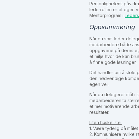
Personlighetens påvirkni
lederrollen er et egen ve
Mentorprogram i
Leders
Oppsummering
Når du som leder delege
medarbeidere både ansvar
oppgavene på deres eg
et miljø hvor de kan bruk
å finne gode løsninger.
Det handler om å stole p
den nødvendige kompetan
egen vei.
Når du delegerer mål i s
medarbeideren ta større
et mer motiverende arb
resultater.
Liten huskeliste:
1. Være tydelig på målet
2. Kommunisere hvilke 