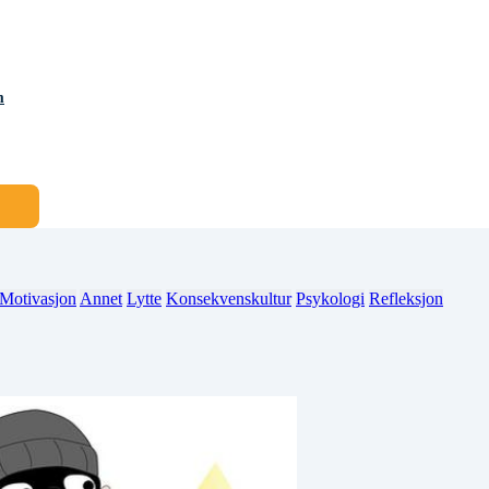
m
Motivasjon
Annet
Lytte
Konsekvenskultur
Psykologi
Refleksjon