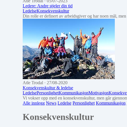
Atle Trodal
· 05/07-2023
Ledere: Andre stjeler din tid
Ledelse
Konsekvenskultur
Din rolle er definert av arbeidsgiver og har noen mål, men
Atle Trodal
· 27/08-2020
Konsekvenskultur & ledelse
Ledelse
Personlighet
Kommunikasjon
Motivasjon
Konsekven
Vi vokser opp med en konsekvenskultur, men går gjennom 
Alle innlegg
News
Ledelse
Personlighet
Kommunikasjon
Konsekvenskultur