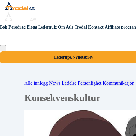
Bok
Foredrag
Blogg
Lederquiz
Om Atle Trodal
Kontakt
Affiliate progra
Ledertips/Nyhetsbrev
Alle innlegg
News
Ledelse
Personlighet
Kommunikasjon
Konsekvenskultur