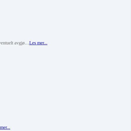
eventuelt avgjø…
Les mer...
mer...