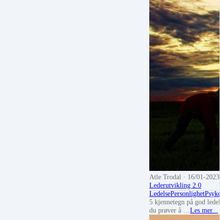
Atle Trodal
· 16/01-2023
Lederutvikling 2.0
Ledelse
Personlighet
Psyk
5 kjennetegn på god lede
du prøver å …
Les mer...