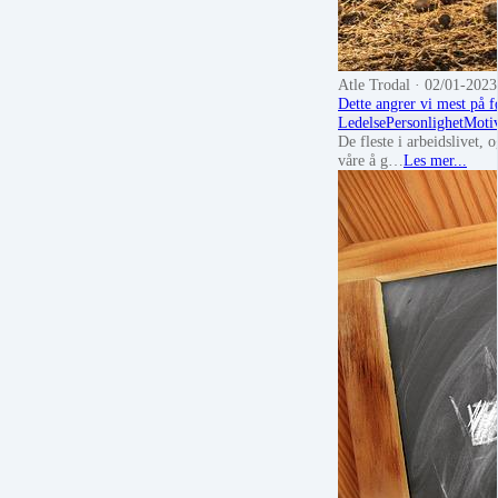
Atle Trodal
· 02/01-2023
Dette angrer vi mest på f
Ledelse
Personlighet
Moti
De fleste i arbeidslivet, 
våre å g…
Les mer...