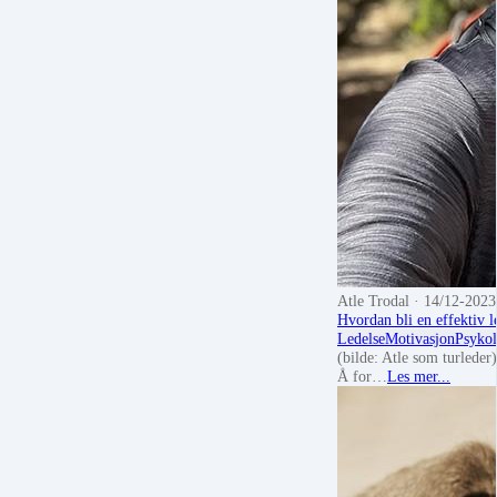
Atle Trodal
· 14/12-2023
Hvordan bli en effektiv l
Ledelse
Motivasjon
Psykol
(bilde: Atle som turleder)
Å for…
Les mer...