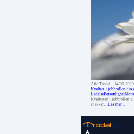
Atle Trodal
· 14/06-2020
Kvalitet i jobbrollen din 
Ledelse
Personlighet
Moti
Kvaliteten i jobbrollen d
snakker…
Les mer...