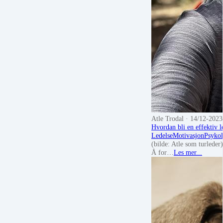
Atle Trodal
· 14/12-2023
Hvordan bli en effektiv l
Ledelse
Motivasjon
Psykol
(bilde: Atle som turleder)
Å for…
Les mer...