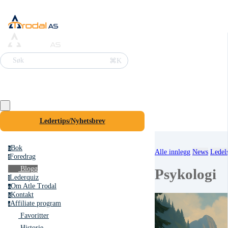
⌘K
Søk
Ledertips/Nyhetsbrev
Bok
b
Alle innlegg
News
Ledel
Foredrag
f
Blogg
Psykologi
Lederquiz
l
Om Atle Trodal
o
Kontakt
k
Affiliate program
a
Favoritter
Historie