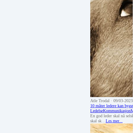
Atle Trodal
· 09/03-2023
10 måter ledere kan bygge 
Ledelse
Kommunikasjon
M
En god leder skal nå selsk
skal sk…
Les mer...