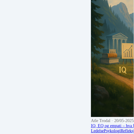
Atle Trodal
· 20/05-2025
IQ, EQ og empati – hva b
Ledelse
Psykologi
Refleks