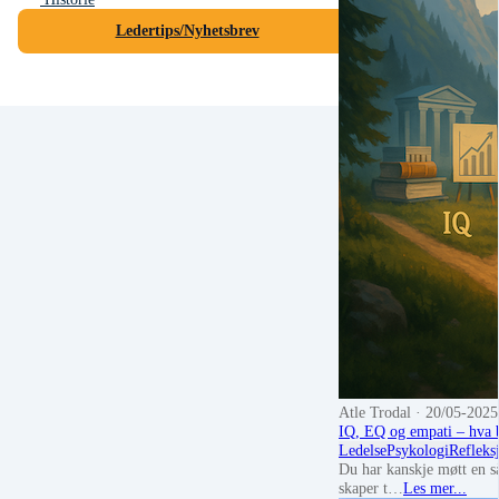
Ledertips/Nyhetsbrev
Atle Trodal
· 20/05-2025
IQ, EQ og empati – hva b
Ledelse
Psykologi
Refleks
Du har kanskje møtt en så
skaper t…
Les mer...