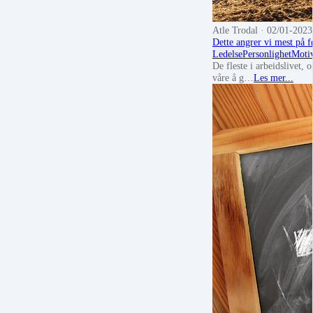
Atle Trodal
· 02/01-2023
Dette angrer vi mest på f
Ledelse
Personlighet
Moti
De fleste i arbeidslivet, 
våre å g…
Les mer...