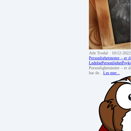
Atle Trodal
· 10/12-2022
Personlighetstester – er d
Ledelse
Personlighet
Psyk
Personlighetstester – er d
har de…
Les mer...