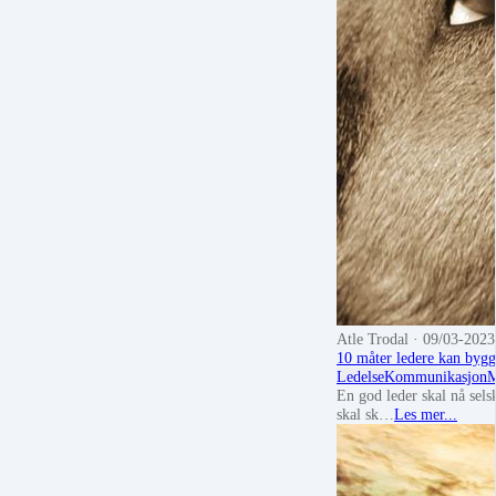
Atle Trodal
· 09/03-2023
10 måter ledere kan bygge 
Ledelse
Kommunikasjon
M
En god leder skal nå selsk
skal sk…
Les mer...