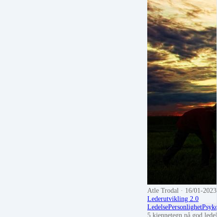
Atle Trodal
· 16/01-2023
Lederutvikling 2.0
Ledelse
Personlighet
Psyk
5 kjennetegn på god lede