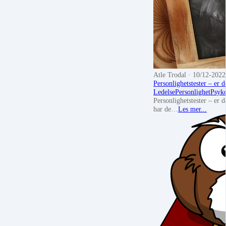
Atle Trodal
· 10/12-2022
Personlighetstester – er d
Ledelse
Personlighet
Psyk
Personlighetstester – er d
har de…
Les mer...