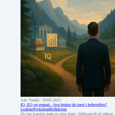
Atle Trodal
· 20/05-2025
IQ, EQ og empati – hva bruker du mest i lederrollen?
Ledelse
Psykologi
Refleksjon
Du har kanskje møtt en sånn leder: Stålkontroll på tallene,