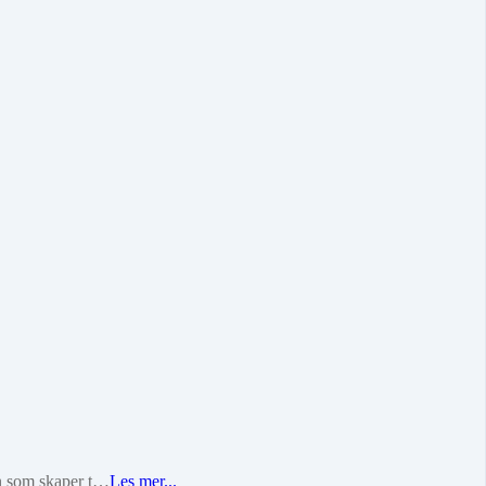
 En som skaper t…
Les mer...