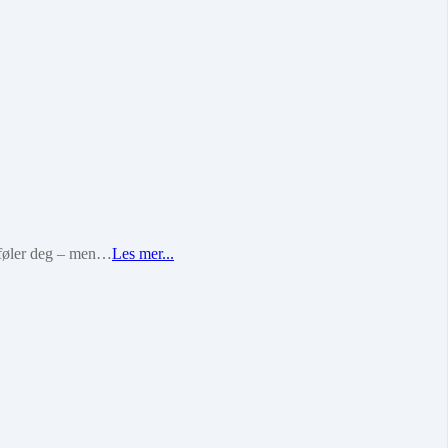
u føler deg – men…
Les mer...