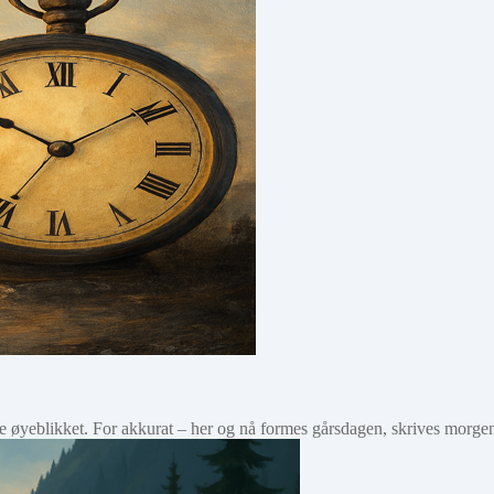
ette øyeblikket. For akkurat – her og nå formes gårsdagen, skrives mor