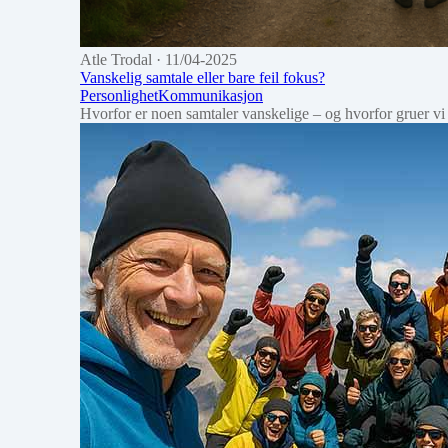
Atle Trodal
· 11/04-2025
Vanskelig samtale eller bare feil fokus?
Personlighet
Kommunikasjon
Hvorfor er noen samtaler vanskelige – og hvorfor gruer vi