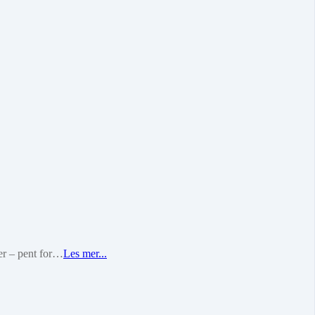
ker – pent for…
Les mer...