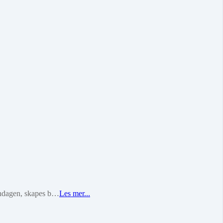
gendagen, skapes b…
Les mer...