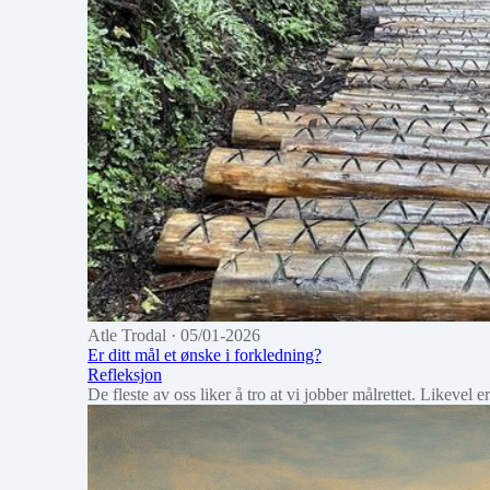
Atle Trodal
· 05/01-2026
Er ditt mål et ønske i forkledning?
Refleksjon
De fleste av oss liker å tro at vi jobber målrettet. Likevel