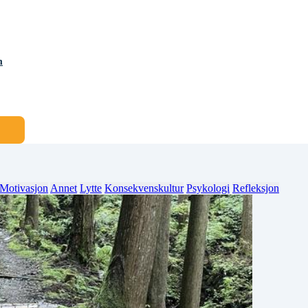
m
Motivasjon
Annet
Lytte
Konsekvenskultur
Psykologi
Refleksjon