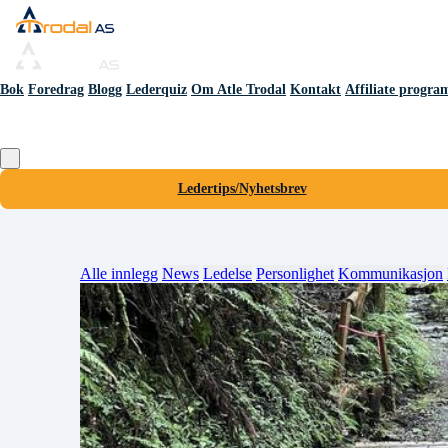
Bok
Foredrag
Blogg
Lederquiz
Om Atle Trodal
Kontakt
Affiliate progra
Ledertips/Nyhetsbrev
Alle innlegg
News
Ledelse
Personlighet
Kommunikasjon